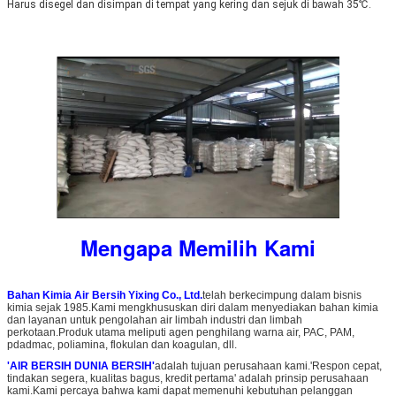
Harus disegel dan disimpan di tempat yang kering dan sejuk di bawah 35℃.
Mengapa Memilih Kami
Bahan Kimia Air Bersih Yixing Co., Ltd.
telah berkecimpung dalam bisnis
kimia sejak 1985.Kami mengkhususkan diri dalam menyediakan bahan kimia
dan layanan untuk pengolahan air limbah industri dan limbah
perkotaan.Produk utama meliputi agen penghilang warna air, PAC, PAM,
pdadmac, poliamina, flokulan dan koagulan, dll.
'AIR BERSIH DUNIA BERSIH'
adalah tujuan perusahaan kami.'Respon cepat,
tindakan segera, kualitas bagus, kredit pertama' adalah prinsip perusahaan
kami.Kami percaya bahwa kami dapat memenuhi kebutuhan pelanggan