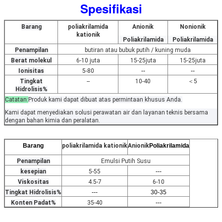
Spesifikasi
Barang
poliakrilamida
Anionik
Nonionik
kationik
Poliakrilamida
Poliakrilamida
Penampilan
butiran atau bubuk putih / kuning muda
Berat molekul
6-10 juta
15-25juta
15-25juta
Ionisitas
5-80
--
--
Tingkat
--
10-40
＜5
Hidrolisis%
Catatan:
Produk kami dapat dibuat atas permintaan khusus Anda.
Kami dapat menyediakan solusi perawatan air dan layanan teknis bersama
dengan bahan kimia dan peralatan.
Barang
poliakrilamida kationik
Anionik
Poliakrilamida
Penampilan
Emulsi Putih Susu
kesepian
5-55
---
Viskositas
4.5-7
6-10
Tingkat Hidrolisis%
---
30-35
Konten Padat%
35-40
---