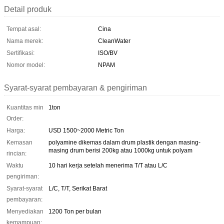
Detail produk
Tempat asal:
Cina
Nama merek:
CleanWater
Sertifikasi:
ISO/BV
Nomor model:
NPAM
Syarat-syarat pembayaran & pengiriman
Kuantitas min
1ton
Order:
Harga:
USD 1500~2000 Metric Ton
Kemasan
polyamine dikemas dalam drum plastik dengan masing-
masing drum berisi 200kg atau 1000kg untuk polyam
rincian:
Waktu
10 hari kerja setelah menerima T/T atau L/C
pengiriman:
Syarat-syarat
L/C, T/T, Serikat Barat
pembayaran:
Menyediakan
1200 Ton per bulan
kemampuan: