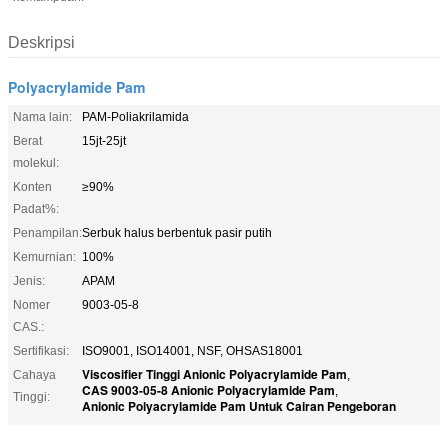
Deskripsi
Polyacrylamide Pam
Nama lain:
PAM-Poliakrilamida
Berat
15jt-25jt
molekul:
Konten
≥90%
Padat%:
Penampilan:
Serbuk halus berbentuk pasir putih
Kemurnian:
100%
Jenis:
APAM
Nomer
9003-05-8
CAS.:
Sertifikasi:
ISO9001, ISO14001, NSF, OHSAS18001
Viscosifier Tinggi Anionic Polyacrylamide Pam
Cahaya
,
CAS 9003-05-8 Anionic Polyacrylamide Pam
,
Tinggi:
Anionic Polyacrylamide Pam Untuk Cairan Pengeboran