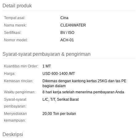
Detail produk
Tempat asal:
Cina
Nama merek:
CLEANWATER
Sertifikasi:
BV / ISO
Nomor model:
ACH-01
Syarat-syarat pembayaran & pengiriman
Kuantitas min Order:
1 MT
Harga:
USD 600-1400 /MT
Kemasan rincian:
Dikemas dengan kantong kertas 25KG dan tas PE
bagian dalam
Waktu pengiriman:
8 hari kerja setelah menerima pembayaran Anda
Syarat-syarat
L/C, T/T, Serikat Barat
pembayaran:
Menyediakan
20,00 Ton per bulan
kemampuan:
Deskripsi