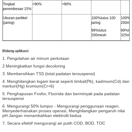
Tingkat
>
90%
>
90%
perembesan 15%
Ukuran partikel
100
%
lulus
100
100
%
l
(jaring)
jaring
200me
99
%
lulus
99
%
lu
200mesh
325me
Bidang aplikasi:
1. Pengolahan air minum perkotaan
2.Meningkatkan fungsi decoloring
3. Membersihkan TSS (total padatan tersuspensi)
4. Menghilangkan logam berat seperti timbal(Pb), kadmium(Cd) dan
merkuri(Hg) kromium(Cr+6)
5. Penghapusan Fosfor, Fluorida dan berminyak pada padatan
tersuspensi
6. Mengurangi 50% lumpur - Mengurangi penggunaan reagen,
Menyederhanakan proses operasi, Menghilangkan pengaruh nilai
pH.Jangan menambahkan elektrolit kedua.
7. Secara efektif mengurangi air putih COD, BOD, TOC