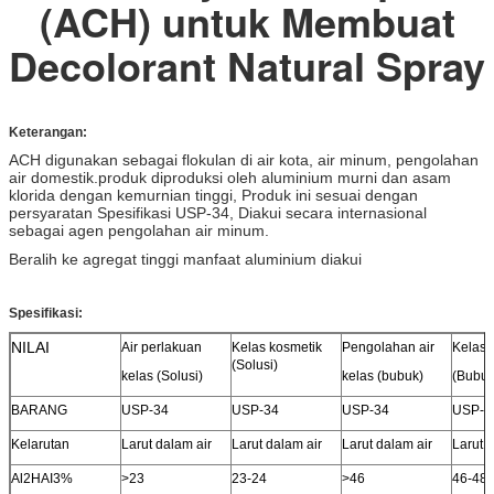
(ACH) untuk Membuat
Decolorant Natural Spray
Keterangan:
ACH digunakan sebagai flokulan di air kota, air minum, pengolahan
air domestik.produk diproduksi oleh aluminium murni dan asam
klorida dengan kemurnian tinggi, Produk ini sesuai dengan
persyaratan Spesifikasi USP-34, Diakui secara internasional
sebagai agen pengolahan air minum.
Beralih ke agregat tinggi manfaat aluminium diakui
Spesifikasi:
NILAI
Air
perlakuan
Kelas kosmetik
Pengolahan air
Kelas 
(Solusi)
kelas (Solusi)
kelas (bubuk)
(Bubuk
BARANG
USP-34
USP-34
USP-34
USP-3
Kelarutan
Larut dalam air
Larut dalam air
Larut dalam air
Larut 
Al
2
HAI
3
%
>
23
23-24
>
46
46-48