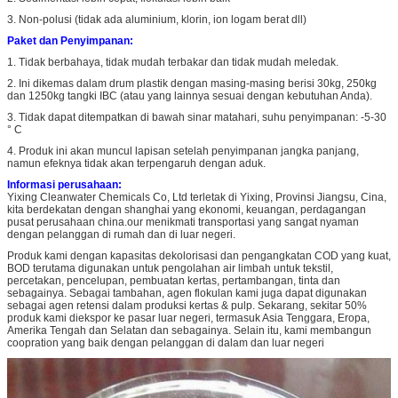
3. Non-polusi (tidak ada aluminium, klorin, ion logam berat dll)
Paket dan Penyimpanan:
1. Tidak berbahaya, tidak mudah terbakar dan tidak mudah meledak.
2. Ini dikemas dalam drum plastik dengan masing-masing berisi 30kg, 250kg
dan 1250kg tangki IBC (atau yang lainnya sesuai dengan kebutuhan Anda).
3. Tidak dapat ditempatkan di bawah sinar matahari, suhu penyimpanan: -5-30
° C
4. Produk ini akan muncul lapisan setelah penyimpanan jangka panjang,
namun efeknya tidak akan terpengaruh dengan aduk.
Informasi perusahaan:
Yixing Cleanwater Chemicals Co, Ltd terletak di Yixing, Provinsi Jiangsu, Cina,
kita berdekatan dengan shanghai yang ekonomi, keuangan, perdagangan
pusat perusahaan china.our menikmati transportasi yang sangat nyaman
dengan pelanggan di rumah dan di luar negeri.
Produk kami dengan kapasitas dekolorisasi dan pengangkatan COD yang kuat,
BOD terutama digunakan untuk pengolahan air limbah untuk tekstil,
percetakan, pencelupan, pembuatan kertas, pertambangan, tinta dan
sebagainya. Sebagai tambahan, agen flokulan kami juga dapat digunakan
sebagai agen retensi dalam produksi kertas & pulp. Sekarang, sekitar 50%
produk kami diekspor ke pasar luar negeri, termasuk Asia Tenggara, Eropa,
Amerika Tengah dan Selatan dan sebagainya. Selain itu, kami membangun
coopration yang baik dengan pelanggan di dalam dan luar negeri