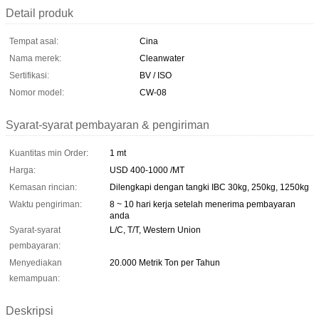
Detail produk
Tempat asal:
Cina
Nama merek:
Cleanwater
Sertifikasi:
BV / ISO
Nomor model:
CW-08
Syarat-syarat pembayaran & pengiriman
Kuantitas min Order:
1 mt
Harga:
USD 400-1000 /MT
Kemasan rincian:
Dilengkapi dengan tangki IBC 30kg, 250kg, 1250kg
Waktu pengiriman:
8 ~ 10 hari kerja setelah menerima pembayaran
anda
Syarat-syarat
L/C, T/T, Western Union
pembayaran:
Menyediakan
20.000 Metrik Ton per Tahun
kemampuan:
Deskripsi