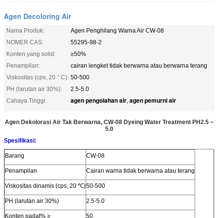
Agen Decoloring Air
Nama Produk:
Agen Penghilang Warna Air CW-08
NOMER CAS:
55295-98-2
Konten yang solid:
≥50%
Penampilan:
cairan lengket tidak berwarna atau berwarna terang
Viskositas (cps, 20 ° C):
50-500
PH (larutan air 30%):
2.5-5.0
agen pengolahan air
agen pemurni air
Cahaya Tinggi:
,
Agen Dekolorasi Air Tak Berwarna, CW-08 Dyeing Water Treatment PH2.5 ~
5.0
Spesifikasi:
Barang
CW-08
Penampilan
Cairan warna tidak berwarna atau terang
Viskositas dinamis (cps, 20 ℃)
50-500
PH (larutan air 30%)
2.5-5.0
Konten padat% ≥
50