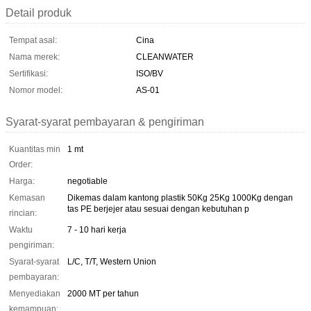
Detail produk
Tempat asal:
Cina
Nama merek:
CLEANWATER
Sertifikasi:
ISO/BV
Nomor model:
AS-01
Syarat-syarat pembayaran & pengiriman
Kuantitas min
1 mt
Order:
Harga:
negotiable
Kemasan
Dikemas dalam kantong plastik 50Kg 25Kg 1000Kg dengan
tas PE berjejer atau sesuai dengan kebutuhan p
rincian:
Waktu
7 - 10 hari kerja
pengiriman:
Syarat-syarat
L/C, T/T, Western Union
pembayaran:
Menyediakan
2000 MT per tahun
kemampuan: