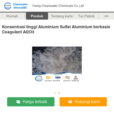
Yixing Cleanwater Chemicals Co.,Ltd.
Rumah
Produk
Tentang kami
Tur Pabrik
>>
Konsentrasi tinggi Aluminium Sulfat Aluminium berbasis
Coagulant Al2O3
Harga terbaik
Hubungi kami