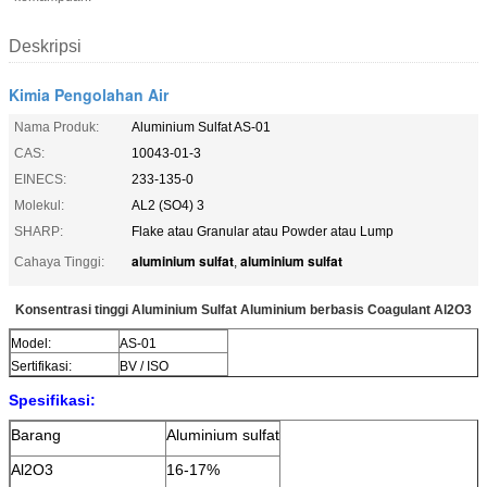
Deskripsi
Kimia Pengolahan Air
Nama Produk:
Aluminium Sulfat AS-01
CAS:
10043-01-3
EINECS:
233-135-0
Molekul:
AL2 (SO4) 3
SHARP:
Flake atau Granular atau Powder atau Lump
aluminium sulfat
aluminium sulfat
Cahaya Tinggi:
,
Konsentrasi tinggi Aluminium Sulfat Aluminium berbasis Coagulant Al2O3
Model:
AS-01
Sertifikasi:
BV / ISO
Spesifikasi:
Barang
Aluminium sulfat
Al2O3
16-17%