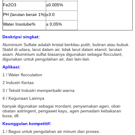
Fe2O3
≤0.005%
PH (larutan berair 1%)
≥3.0
Water Insolube%
≤ 0,05%
Deskripsi singkat:
Aluminium Sulfate adalah kristal berkilau putih, butiran atau bubuk.
Stabil di udara, larut dalam air, tidak larut dalam etanol, larutan
asam.
Aluminium sulfat biasanya digunakan sebagai flocculant,
digunakan untuk pengolahan air, dan lain-lain.
Aplikasi:
1 / Water flocculation
2 Industri Kertas
3 / Tekstil Industri memperbaiki warna
4 / Kegunaan Lainnya
banyak digunakan sebagai mordant, penyamakan agen, obat-
obatan astringent, pengawet kayu, agen pemadam kebakaran
busa, dll.
Keunggulan kompetitif:
1 / Bagus untuk pengolahan air minum dan proses.