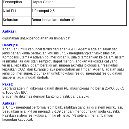
Penampilan
Hapus Cairan
Nilai PH
1,0 sampai 2,5
Kelarutan
Benar-benar larut dalam air
Aplikasi:
digunakan untuk pengolahan air limbah cat
Deskripsi
Koagulan untuk kabut cat terdiri dari agen A & B. Agent A adalah salah satu
jenis bahan kimia perlakuan khusus untuk menghilangkan viskositas cat.
Komposisi utama A adalah polimer organik. Bila ditambahkan ke dalam sistem
resirkulasi air dari stan semprot, dapat menghilangkan viskositas cat yang
tersisa, lepaskan logam berat di air, simpan aktivitas biologis air resirkulasi,
lepaskan COD, dan kurangi biaya pengolahan air limbah. Agen B adalah satu
jenis polimer super, digunakan untuk flokulasi residu, membuat residu dalam
suspensi agar mudah diobati.
Paket:
Seorang agen Ini dikemas dalam drum PE, masing-masing berisi 25KG, 50KG
& 1000KG / IBC.
B agen itu dikemas dengan kantong plastik ganda 25kg
Aplikasi
:
1, Untuk membuat performa lebih baik, silahkan ganti air di sistem resirkulasi.
Sesuaikan nilai PH air menjadi 8-109 dengan menggunakan soda kaustik).
Pastikan sistem resirkulasi air nilai pH tetap 7-8 setelah menambahkan
koagulan kabut cat.