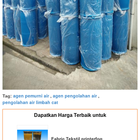
agen pemurni air
agen pengolahan air
Tag:
,
,
pengolahan air limbah cat
Dapatkan Harga Terbaik untuk
Fabric Tekstil printerfog