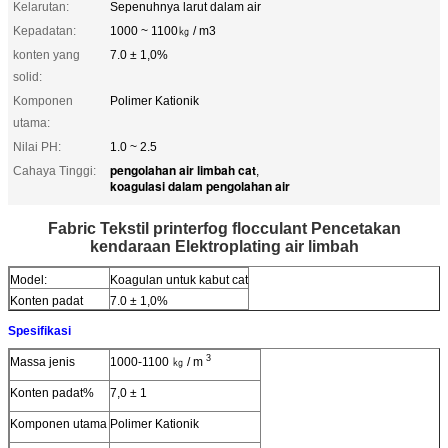
Kelarutan:
Sepenuhnya larut dalam air
Kepadatan:
1000 ~ 1100㎏ / m3
konten yang
7.0 ± 1,0%
solid:
Komponen
Polimer Kationik
utama:
Nilai PH:
1.0 ~ 2.5
pengolahan air limbah cat
Cahaya Tinggi:
,
koagulasi dalam pengolahan air
Fabric Tekstil printerfog flocculant Pencetakan
kendaraan Elektroplating air limbah
Model:
Koagulan untuk kabut cat
Konten padat
7.0 ± 1,0%
Spesifikasi
3
Massa jenis
1000-1100
㎏
/ m
Konten padat%
7,0 ± 1
Komponen utama
Polimer Kationik