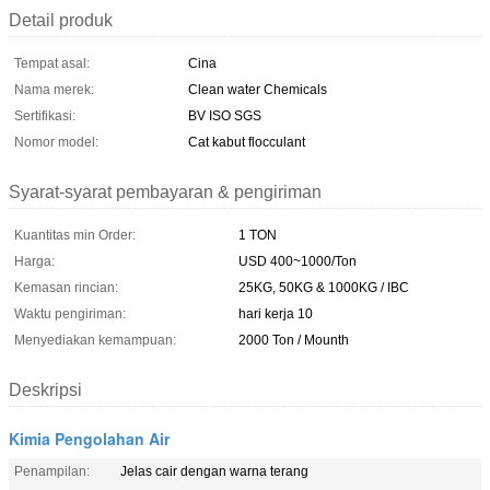
Detail produk
Tempat asal:
Cina
Nama merek:
Clean water Chemicals
Sertifikasi:
BV ISO SGS
Nomor model:
Cat kabut flocculant
Syarat-syarat pembayaran & pengiriman
Kuantitas min Order:
1 TON
Harga:
USD 400~1000/Ton
Kemasan rincian:
25KG, 50KG & 1000KG / IBC
Waktu pengiriman:
hari kerja 10
Menyediakan kemampuan:
2000 Ton / Mounth
Deskripsi
Kimia Pengolahan Air
Penampilan:
Jelas cair dengan warna terang