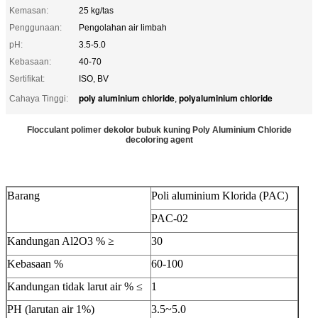
Kemasan:
25 kg/tas
Penggunaan:
Pengolahan air limbah
pH:
3.5-5.0
Kebasaan:
40-70
Sertifikat:
ISO, BV
poly aluminium chloride
polyaluminium chloride
Cahaya Tinggi:
,
Flocculant polimer dekolor bubuk kuning Poly Aluminium Chloride
decoloring agent
Barang
Poli aluminium Klorida (PAC)
PAC-02
Kandungan Al2O3 % ≥
30
Kebasaan %
60-100
Kandungan tidak larut air % ≤
1
PH (larutan air 1%)
3.5~5.0