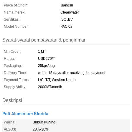
Place of Origin:
Jiangsu
Nama merek:
Cleanwater
Sertifikasi:
ISO ,BV
Model Number:
PAC 02
Syarat-syarat pembayaran & pengiriman
Min Order:
1 MT
Harga:
USD270/T
Packaging:
25kgs/bag
Delivery Time:
within 15 days after receiving the payment
Payment Terms:
L/C, T/T, Western Union
Supply Ability:
2000MT/month
Deskripsi
Poli Aluminium Klorida
Warna:
Bubuk Kuning
AL2O3:
28%-30%