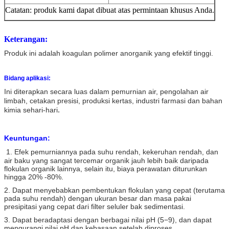
Catatan: produk kami dapat dibuat atas permintaan khusus Anda.
Keterangan:
Produk ini adalah koagulan polimer anorganik yang efektif tinggi.
Bidang aplikasi:
Ini diterapkan secara luas dalam pemurnian air, pengolahan air
limbah, cetakan presisi, produksi kertas, industri farmasi dan bahan
.
kimia sehari-hari
Keuntungan:
1. Efek pemurniannya pada suhu rendah, kekeruhan rendah, dan
air baku yang sangat tercemar organik jauh lebih baik daripada
flokulan organik lainnya, selain itu, biaya perawatan diturunkan
hingga 20% -80%.
2. Dapat menyebabkan pembentukan flokulan yang cepat (terutama
pada suhu rendah) dengan ukuran besar dan masa pakai
presipitasi yang cepat dari filter seluler bak sedimentasi.
3. Dapat beradaptasi dengan berbagai nilai pH (5−9), dan dapat
mengurangi nilai pH dan kebasaan setelah diproses.