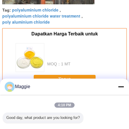
polyaluminium chloride
Tag:
,
polyaluminium chloride water treatment
,
poly aluminium chloride
Dapatkan Harga Terbaik untuk
MOQ：
1 MT
Terus
Maggie
Poli Aluminium Klorida
Lebih
4:10 PM
Good day, what product are you looking for?
2 MSDS
Light Yellow Msds
Drinking
PAC05 Poly
Poly Alu