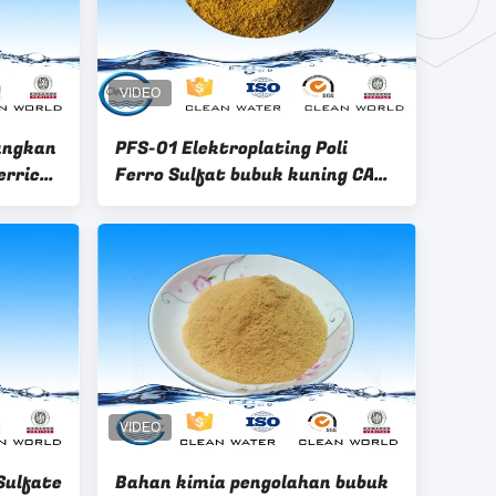
angkan
PFS-01 Elektroplating Poli
erric
Ferro Sulfat bubuk kuning CAS
No 10028-22-5
Sulfate
Bahan kimia pengolahan bubuk