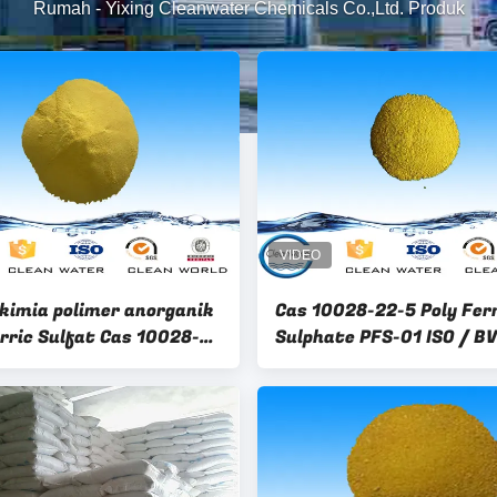
Rumah
-
Yixing Cleanwater Chemicals Co.,Ltd. Produk
kimia polimer anorganik
Cas 10028-22-5 Poly Fer
erric Sulfat Cas 10028-
Sulphate PFS-01 ISO / BV
engan fitur
digunakan untuk pengol
air Pembuatan kertas