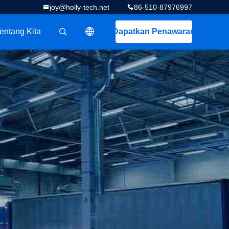
joy@holly-tech.net
86-510-87976997
entang Kita
Dapatkan Penawaran
描述