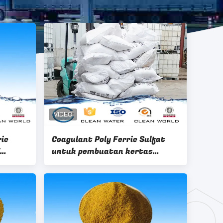
ric
Coagulant Poly Ferric Sulfat
untuk pembuatan kertas
ahan
pengolahan air limbah