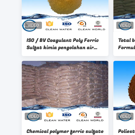
ISO / BV Coagulant Poly Ferric
Total b
Sulfat kimia pengolahan air
Formul
elektronik
Fe2O1
Chemical polymer ferric sulfate
Poliest