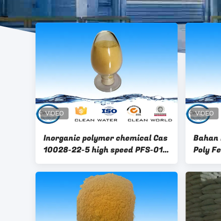
Inorganic polymer chemical Cas
Bahan 
10028-22-5 high speed PFS-01
Poly F
cleanwater
22-5 d