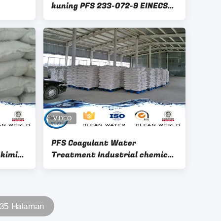
kuning PFS 233-072-9 EINECS
NO
PFS Coagulant Water
kimia
Treatment Industrial chemical
igh
Cas 10028-22-5
 35 Halaman