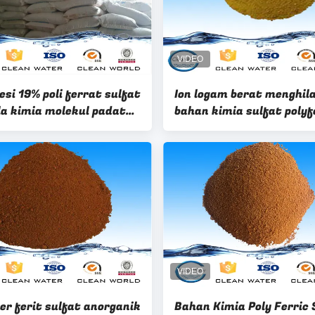
esi 19% poli ferrat sulfat
Ion logam berat menghil
a kimia molekul padat
bahan kimia sulfat polyf
2S3
untuk limbah industri
er ferit sulfat anorganik
Bahan Kimia Poly Ferric 