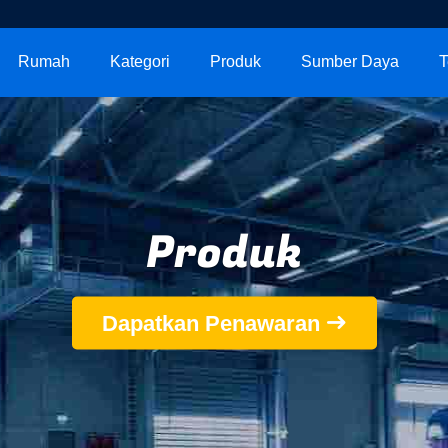
Rumah
Kategori
Produk
Sumber Daya
T
Produk
Dapatkan Penawaran