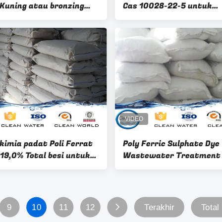
 Kuning atau bronzing
Cas 10028-22-5 untuk
r
pengolahan air limbah
petrokimia
kimia padat Poli Ferrat
Poly Ferric Sulphate Dye
 19,0% Total besi untuk
Wastewater Treatment 
ahan air
PFS Flocculant dengan H
Pureness
9
10
11
12
Terakhir
Total