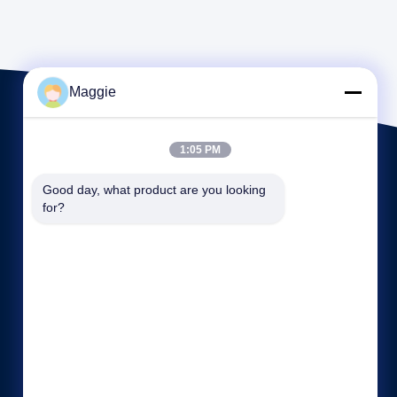
Maggie
1:05 PM
Good day, what product are you looking 
for?
Tautan langsung
Profil perusahaan
Wisata pabrik
Kontrol kualitas
Sitemap