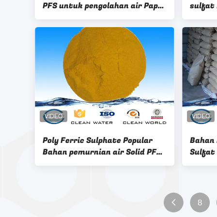
PFS untuk pengolahan air Paper
sulfat
mill
Powde
Poly Ferric Sulphate Popular
Bahan 
Bahan pemurnian air Solid PFS
Sulfat
yellow chemical
pengol
8