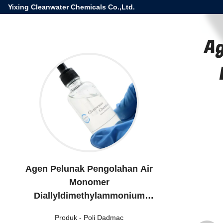
Yixing Cleanwater Chemicals Co.,Ltd.
A
Agen Pelunak Pengolahan Air
Monomer
Diallyldimethylammonium
Chloride Untuk Poly Dadmac
Produk
-
Poli Dadmac