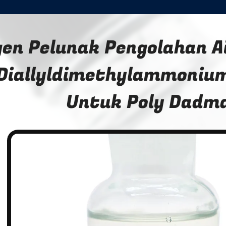
gen Pelunak Pengolahan 
Diallyldimethylammonium
Untuk Poly Dadm