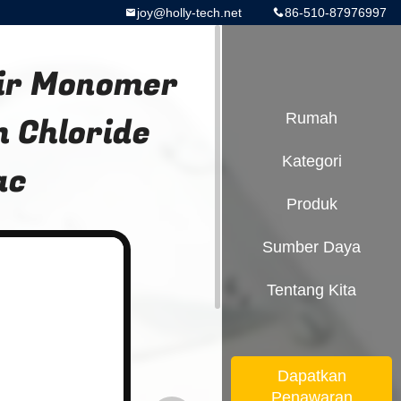
joy@holly-tech.net
86-510-87976997
Air Monomer
 Chloride
Rumah
Kategori
ac
Produk
Sumber Daya
Tentang Kita
Dapatkan
Penawaran