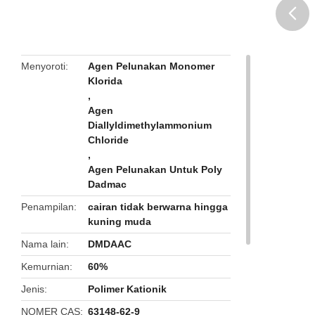
butto
Menyoroti
Agen Pelunakan Monomer
Klorida
,
Agen
Diallyldimethylammonium
Chloride
,
Agen Pelunakan Untuk Poly
Dadmac
Penampilan
cairan tidak berwarna hingga
kuning muda
Nama lain
DMDAAC
Kemurnian
60%
Jenis
Polimer Kationik
NOMER CAS
63148-62-9