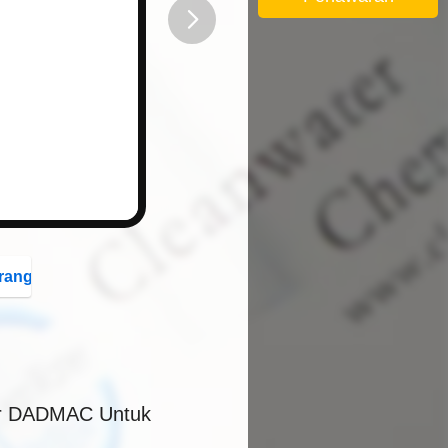
button
rang
er DADMAC Untuk