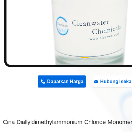
n
Dapatkan Harga
Hubungi seka
Cina Diallyldimethylammonium Chloride Monom