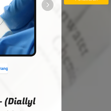
button
rang
(Diallyl