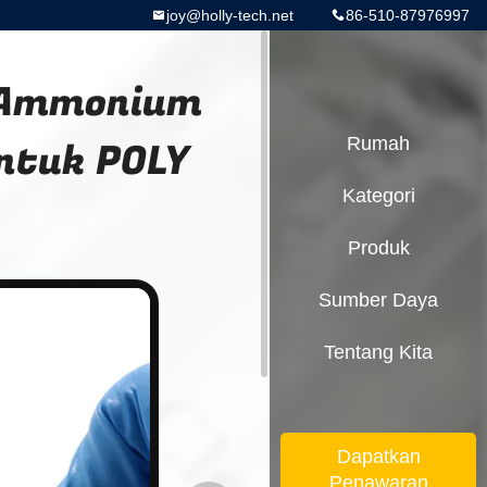
joy@holly-tech.net
86-510-87976997
l Ammonium
Untuk POLY
Rumah
Kategori
Produk
Sumber Daya
Tentang Kita
Dapatkan
Penawaran