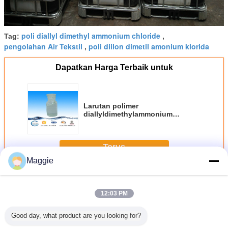
poli diallyl dimethyl ammonium chloride
Tag:
,
pengolahan Air Tekstil
poli diilon dimetil amonium klorida
,
Dapatkan Harga Terbaik untuk
Larutan polimer
diallyldimethylammonium
chloride untuk pengolahan air
Terus
Maggie
Poli Dadmac
Lebih
12:03 PM
Good day, what product are you looking for?