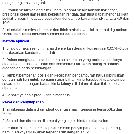
menghilangkan zat organik.
2. Produk menikmati dosis kecil namun dapat menyebabkan flok besar,
presipitasi cepat dan residu kekeruhan rendah, dan juga dapat menghasilkan
sedikit lumpur. Ini dapat disesuaikan dengan berbagai nilai pH, antara 4,0 dan
10,0.
3. Ini adalah smelless, hambar dan tidak berbahaya. Hal ini dapat digunakan
secara luas untuk merawat sumber air dan air limbah.
Metode aplikasi
1. Bila digunakan sendiri, harus diencerkan dengan konsentrasi 0,05% -0,5%
(berdasarkan kandungan padat).
2. Dalam menghadapi sumber air atau air limbah yang berbeda, dosisnya
didasarkan pada kekeruhan dan konsentrasi air. Dosis paling ekonomis
didasarkan pada persidangan.
3. Tempat pemberian dosis dan kecepatan pencampuran harus diputuskan
dengan hati-hati untuk menjamin agar bahan kimia tersebut dapat dicampur
secara merata dengan bahan kimia lainnya di dalam air dan flok tidak dapat
dipatahkan.
4. Sebaiknya dosis produk terus menerus.
Paket dan Penyimpanan
1. Ini dikemas dalam drum plastik dengan masing-masing berisi 50kg dan
200kg.
2. Sealed dan disimpan di tempat yang sejuk, hindari solarization
3. Produk ini akan muncul lapisan setelah penyimpanan jangka panjang,
namun efeknya tidak akan terpengaruh dengan aduk.