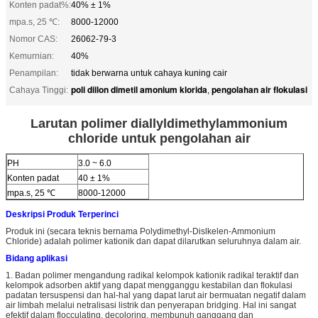
Konten padat%:
40% ± 1%
mpa.s, 25 ℃:
8000-12000
Nomor CAS:
26062-79-3
Kemurnian:
40%
Penampilan:
tidak berwarna untuk cahaya kuning cair
poli diilon dimetil amonium klorida
pengolahan air flokulasi
Cahaya Tinggi:
,
Larutan polimer diallyldimethylammonium
chloride untuk pengolahan air
PH
3.0 ~ 6.0
Konten padat
40 ± 1%
mpa.s, 25 ℃
8000-12000
Deskripsi Produk Terperinci
Produk ini (secara teknis bernama Polydimethyl-Dislkelen-Ammonium
Chloride) adalah polimer kationik dan dapat dilarutkan seluruhnya dalam air.
Bidang aplikasi
1. Badan polimer mengandung radikal kelompok kationik radikal teraktif dan
kelompok adsorben aktif yang dapat mengganggu kestabilan dan flokulasi
padatan tersuspensi dan hal-hal yang dapat larut air bermuatan negatif dalam
air limbah melalui netralisasi listrik dan penyerapan bridging. Hal ini sangat
efektif dalam flocculating, decoloring, membunuh ganggang dan