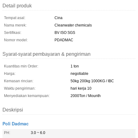
Detail produk
Tempat asal:
Cina
Nama merek:
Cleanwater chemicals
Sertifikasi:
BV ISO SGS
Nomor model:
PDADMAC
Syarat-syarat pembayaran & pengiriman
Kuantitas min Order:
1 ton
Harga:
negotiable
Kemasan rincian:
50kg 200kg 1000KG / IBC
Waktu pengiriman:
hari kerja 10
Menyediakan kemampuan:
2000Ton / Mounth
Deskripsi
Poli Dadmac
PH:
3.0 ~ 6.0