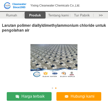
Yixing Cleanwater Chemicals Co.,Ltd.
Rumah
Produk
Tentang kami
Tur Pabrik
>>
Larutan polimer diallyldimethylammonium chloride untuk
pengolahan air
Harga terbaik
Hubungi kami