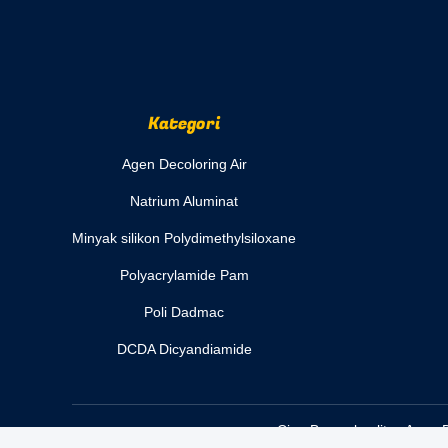
Kategori
Agen Decoloring Air
Natrium Aluminat
Minyak silikon Polydimethylsiloxane
Polyacrylamide Pam
Poli Dadmac
DCDA Dicyandiamide
Cina Bagus kualitas Agen D