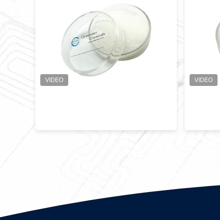
an
uning