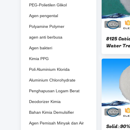
PEG-Polietilen Glikol
Agen pengental
Polyamine Polymer
agen anti berbusa
8125 Cati
Water Tr
Agen bakteri
05-8 Cati
Kimia PPG
Poli Aluminium Klorida
Aluminium Chlorohydrate
Penghapusan Logam Berat
Deodorizer Kimia
Bahan Kimia Demulsifier
Agen Pemisah Minyak dan Air
Solid≥90%