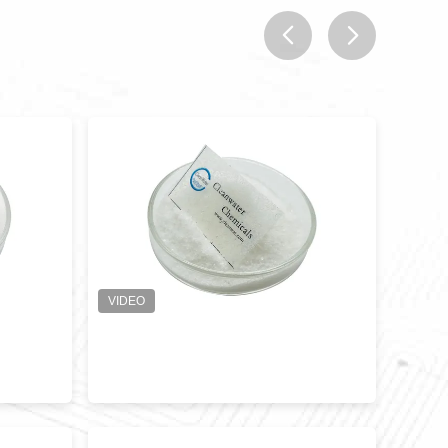
prev
next