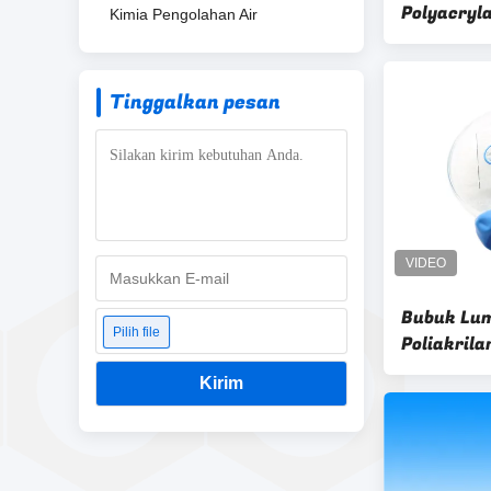
Polyacrylamide for
Kimia Pengolahan Air
wastewat
Tinggalkan pesan
Bubuk Lu
Pilih file
Poliakril
Agen Bant
Kirim