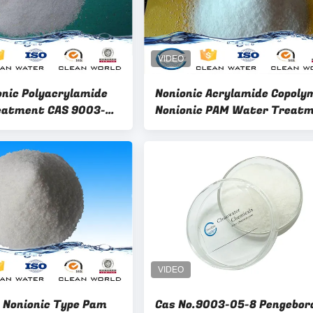
onic Polyacrylamide
Nonionic Acrylamide Copoly
eatment CAS 9003-
Nonionic PAM Water Treat
onic PAM
Water Soluble Polymers
 Nonionic Type Pam
Cas No.9003-05-8 Pengebor