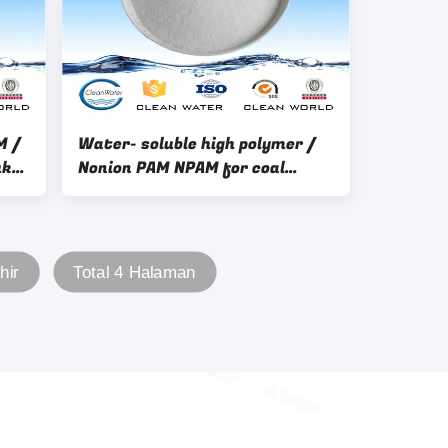
M /
Water- soluble high polymer /
uk
Nonion PAM NPAM for coal
washing
hir
Total 4 Halaman