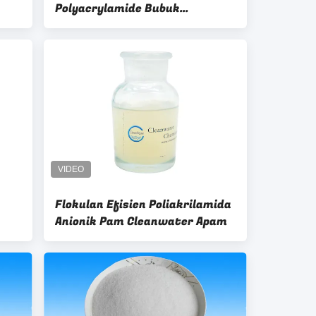
Polyacrylamide Bubuk
Berbentuk Pasir Halus CAS Nr
9003-05-8
Flokulan Efisien Poliakrilamida
Anionik Pam Cleanwater Apam
ur