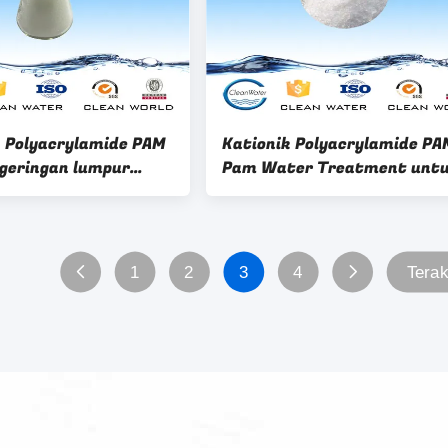
n Polyacrylamide PAM
Kationik Polyacrylamide PA
geringan lumpur
Pam Water Treatment unt
pembuatan kertas
1
2
3
4
Terak