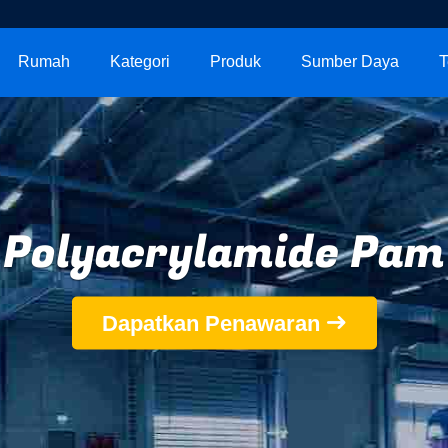
Rumah
Kategori
Produk
Sumber Daya
T
Polyacrylamide Pam
Dapatkan Penawaran