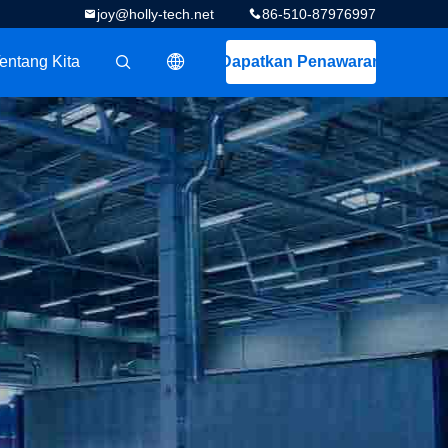
joy@holly-tech.net
86-510-87976997
entang Kita
Dapatkan Penawaran
描述