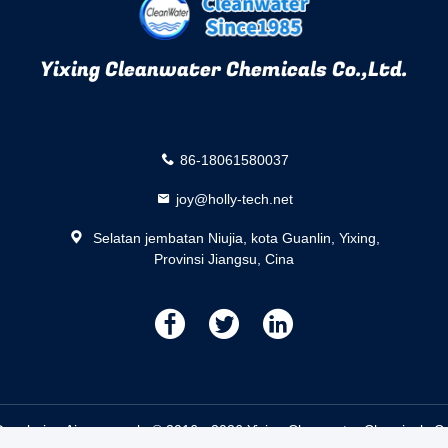
Yixing Cleanwater Chemicals Co.,Ltd.
86-18061580037
joy@holly-tech.net
Selatan jembatan Niujia, kota Guanlin, Yixing,
Provinsi Jiangsu, Cina
描
描
描
述
述
述
ecoloring Air pemasok. © 2016 - 2026 Yixing Cleanwater Chemicals Co.