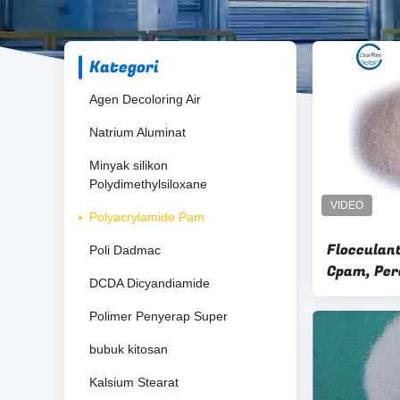
Kategori
Agen Decoloring Air
Natrium Aluminat
Minyak silikon
Polydimethylsiloxane
Polyacrylamide Pam
Flocculan
Poli Dadmac
Cpam, Per
DCDA Dicyandiamide
Polyacryl
Polimer Penyerap Super
bubuk kitosan
Kalsium Stearat