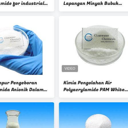
 industrial
Lapangan Minyak Bubuk
er
Poliakrilamida PAM
mpur Pengeboran
Kimia Pengolahan Air
amida Anionik Dalam
Polyacrylamide PAM White
u Kulit
Powder Flokulan Untuk Bub
Netral