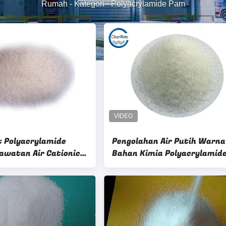
Rumah
-
Kategori
-
Polyacrylamide Pam
t Polyacrylamide
Pengolahan Air Putih Warna
awatan Air Cationic
Bahan Kimia Polyacrylamid
amide
Pam 5-80 Ionicity