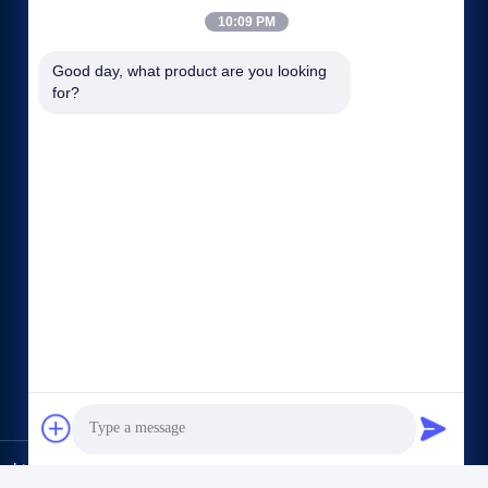
10:09 PM
Good day, what product are you looking 
for?
Tautan langsung
Profil perusahaan
Wisata pabrik
Kontrol kualitas
Sitemap
Rahasia pribadi
Hubungi kami
,Ltd.. All Rights Reserved.