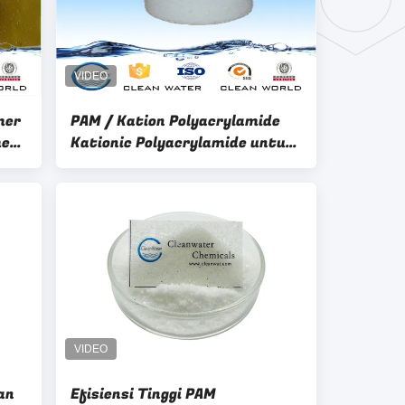
mer
PAM / Kation Polyacrylamide
ment
Kationic Polyacrylamide untuk
Pengolahan Air Industri
an
Efisiensi Tinggi PAM